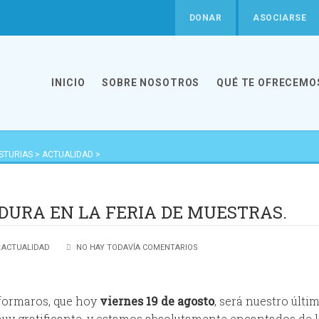
DONAR
ASOCIARSE
INICIO
SOBRE NOSOTROS
QUÉ TE OFRECEMO
ASTURIAS
>
ACTUALIDAD
>
 FERIA DE MUESTRAS.
DURA EN LA FERIA DE MUESTRAS.
:
ACTUALIDAD
NO HAY TODAVÍA COMENTARIOS
ormaros, que hoy
viernes 19 de agosto
, será nuestro últi
muy gratificante, y estamos absolutamente encantados de 