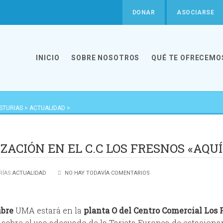
DONAR
ASOCIARSE
INICIO
SOBRE NOSOTROS
QUÉ TE OFRECEMO
ASTURIAS
>
ACTUALIDAD
>
EL C.C LOS FRESNOS «AQUÍ NO HAY
ACIÓN EN EL C.C LOS FRESNOS «AQUÍ
ÍAS:
ACTUALIDAD
NO HAY TODAVÍA COMENTARIOS
ubre
UMA estará en la
planta O del Centro Comercial Los 
 sobre el uso adecuado de la Tarjeta Europea de estacion