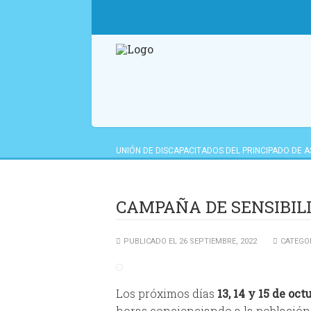
UNIÓN DE DISCAPACITADOS DEL PRINCIPADO DE 
ACTUALIDAD
>
CAMPAÑA DE SENSIBILIZACIÓN EN 
GRISES».
CAMPAÑA DE SENSIBILIZ
PUBLICADO EL 26 SEPTIEMBRE, 2022
CATEGOR
Los próximos días
13, 14 y 15 de oct
horas concienciando a la población