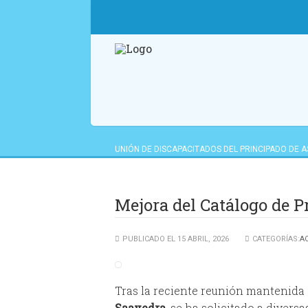
UNIÓN DE DISCAPACITADOS DEL PRINCIPADO DE 
ACTUALIDAD
>
MEJORA DEL CATÁLOGO DE PROD
Mejora del Catálogo de P
PUBLICADO EL 15 ABRIL, 2026
CATEGORÍAS:
A
Tras la reciente reunión mantenida 
Saavedra
, se ha solicitado a divers