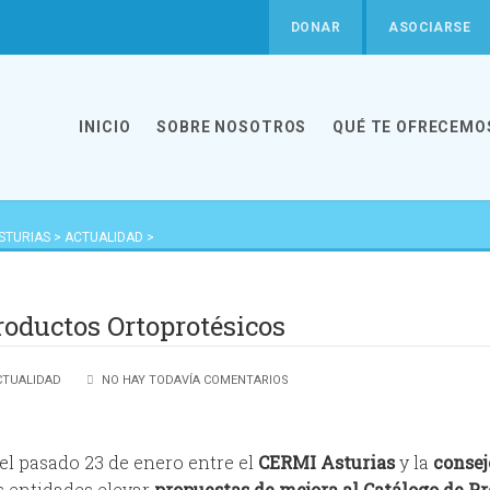
DONAR
ASOCIARSE
INICIO
SOBRE NOSOTROS
QUÉ TE OFRECEMO
ASTURIAS
>
ACTUALIDAD
>
UCTOS ORTOPROTÉSICOS
roductos Ortoprotésicos
CTUALIDAD
NO HAY TODAVÍA COMENTARIOS
el pasado 23 de enero entre el
CERMI Asturias
y la
consej
as entidades elevar
propuestas de mejora al Catálogo de P