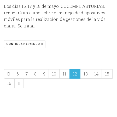
Los días 16, 17 y 18 de mayo, COCEMFE ASTURIAS,
realizará un curso sobre el manejo de dispositivos
móviles para la realización de gestiones de la vida
diaria. Se trata…
CONTINUAR LEYENDO
6
7
8
9
10
11
12
13
14
15
16